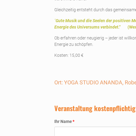
Gleichzeitig entsteht durch das gemeinsame
"
Gute Musik und die Seelen der positiven M
Energie des Universums verbindet."
(Wern
Ob erfahren oder neugierig – jeder ist wil
Energie zu schöpfen.
Kosten: 15,00 €
Ort: YOGA STUDIO ANANDA, Rober
Veranstaltung kostenpflichtig
Pflichtfeld
Ihr Name
*