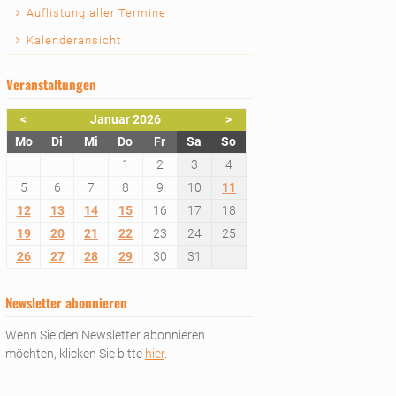
Auflistung aller Termine
Kalenderansicht
Veranstaltungen
<
Januar 2026
>
ntag
enstag
ttwoch
nnerstag
eitag
mstag
nntag
Mo
Di
Mi
Do
Fr
Sa
So
1
2
3
4
5
6
7
8
9
10
11
12
13
14
15
16
17
18
19
20
21
22
23
24
25
26
27
28
29
30
31
Newsletter abonnieren
Wenn Sie den Newsletter abonnieren
möchten, klicken Sie bitte
hier
.