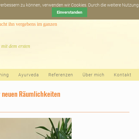
Newsletter abonn
 verbessern zu können, verwenden wir Cookies. Durch die weitere Nutzun
Einverstanden
sucht ihn vergebens im ganzen
 mit dem ersten
hing
Ayurveda
Referenzen
Über mich
Kontakt
r neuen Räumlichkeiten