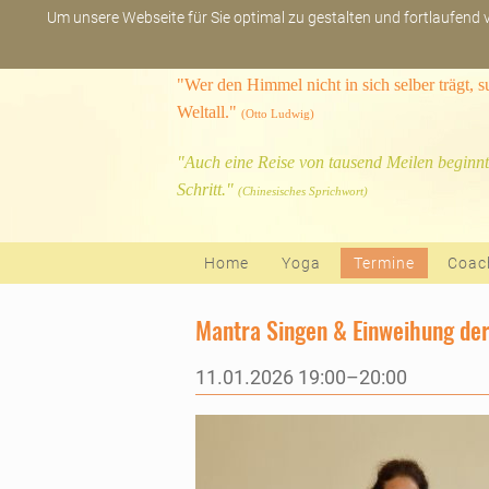
Um unsere Webseite für Sie optimal zu gestalten und fortlaufend
"Wer den Himmel nicht in sich selber trägt, 
Weltall."
(Otto Ludwig)
"Auch eine Reise von tausend Meilen beginnt
Schritt."
(Chinesisches Sprichwort)
Navigation überspringen
Home
Yoga
Termine
Coac
Mantra Singen & Einweihung de
11.01.2026 19:00–20:00