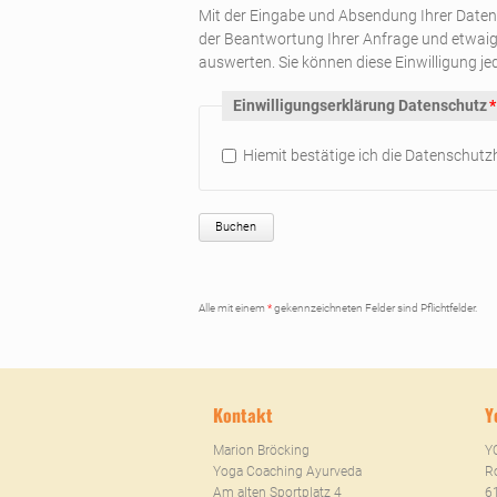
Mit der Eingabe und Absendung Ihrer Daten
der Beantwortung Ihrer Anfrage und etwa
auswerten. Sie können diese Einwilligung je
Pflichtfeld
Einwilligungserklärung Datenschutz
*
Hiemit bestätige ich die Datenschutz
Buchen
Alle mit einem
*
gekennzeichneten Felder sind Pflichtfelder.
Kontakt
Y
Marion Bröcking
Y
Yoga Coaching Ayurveda
Ro
Am alten Sportplatz 4
6