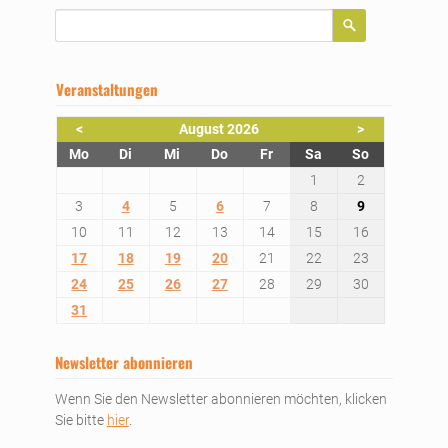
Suchbegriffe
Veranstaltungen
<
August 2026
>
ntag
enstag
ttwoch
nnerstag
eitag
mstag
nntag
Mo
Di
Mi
Do
Fr
Sa
So
1
2
3
4
5
6
7
8
9
10
11
12
13
14
15
16
17
18
19
20
21
22
23
24
25
26
27
28
29
30
31
Newsletter abonnieren
Wenn Sie den Newsletter abonnieren möchten, klicken
Sie bitte
hier
.