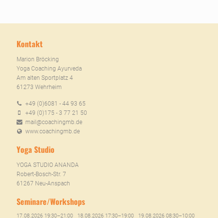
Kontakt
Marion Bröcking
Yoga Coaching Ayurveda
Am alten Sportplatz 4
61273 Wehrheim
+49 (0)6081 - 44 93 65
+49 (0)175 - 3 77 21 50
mail@coachingmb.de
www.coachingmb.de
Yoga Studio
YOGA STUDIO ANANDA
Robert-Bosch-Str. 7
61267 Neu-Anspach
Seminare/Workshops
17.08.2026 19:30–21:00
18.08.2026 17:30–19:00
19.08.2026 08:30–10:00