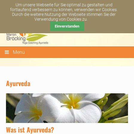
Newsletter abonnieren
Kontakt
+49 6081 - 44 93 65
Um unsere Webseite für Sie optimal zu gestalten und
fortlaufend verbessern zu können, verwenden wir Cookies.
Durch die weitere Nutzung der Webseite stimmen Sie der
Verwendung von Cookies zu.
Einverstanden
Menü
Ayurveda
Was ist Ayurveda?