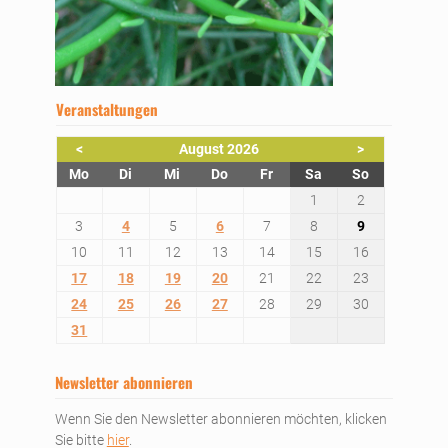
Veranstaltungen
<
August 2026
>
ntag
enstag
ttwoch
nnerstag
eitag
mstag
nntag
Mo
Di
Mi
Do
Fr
Sa
So
1
2
3
4
5
6
7
8
9
10
11
12
13
14
15
16
17
18
19
20
21
22
23
24
25
26
27
28
29
30
31
Newsletter abonnieren
Wenn Sie den Newsletter abonnieren möchten, klicken
Sie bitte
hier
.