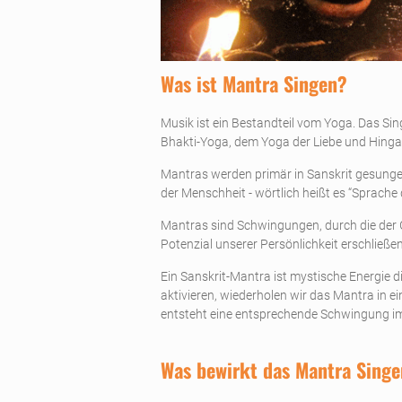
Was ist Mantra Singen?
Musik ist ein Bestandteil vom Yoga. Das Si
Bhakti-Yoga, dem Yoga der Liebe und Hinga
Mantras werden primär in Sanskrit gesungen
der Menschheit - wörtlich heißt es “Sprache 
Mantras sind Schwingungen, durch die der
Potenzial unserer Persönlichkeit erschließen
Ein Sanskrit-Mantra ist mystische Energie d
aktivieren, wiederholen wir das Mantra in
entsteht eine entsprechende Schwingung im G
Was bewirkt das Mantra Sing