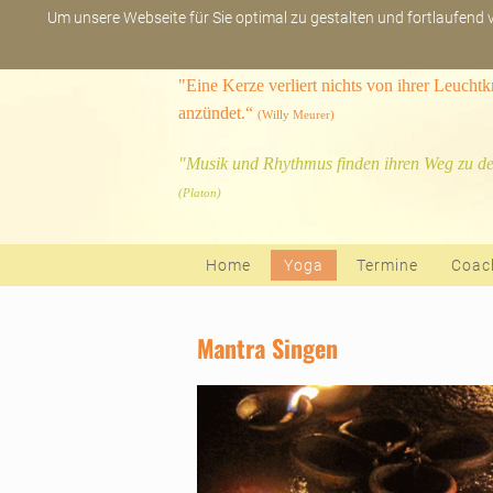
Um unsere Webseite für Sie optimal zu gestalten und fortlaufend
"Eine Kerze verliert nichts von ihrer Leucht
anzündet.“
(Willy Meurer)
"Musik und Rhythmus finden ihren Weg zu de
(Platon)
Navigation überspringen
Home
Yoga
Termine
Coac
Mantra Singen