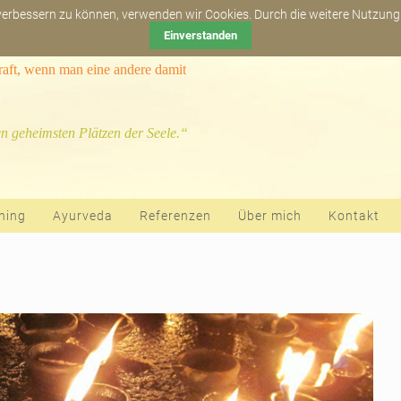
Newsletter abonn
 verbessern zu können, verwenden wir Cookies. Durch die weitere Nutzun
Einverstanden
kraft, wenn man eine andere damit
n geheimsten Plätzen der Seele.“
hing
Ayurveda
Referenzen
Über mich
Kontakt