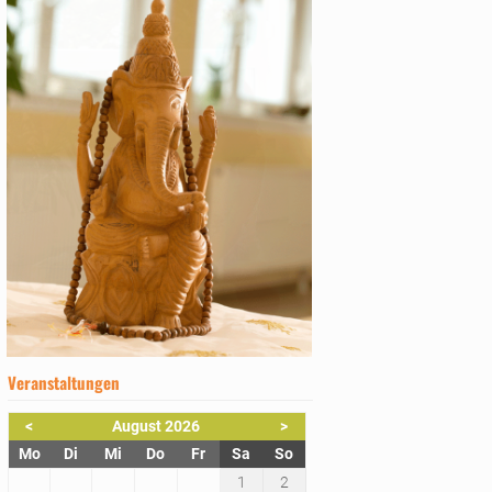
Veranstaltungen
<
August 2026
>
ntag
enstag
ttwoch
nnerstag
eitag
mstag
nntag
Mo
Di
Mi
Do
Fr
Sa
So
1
2