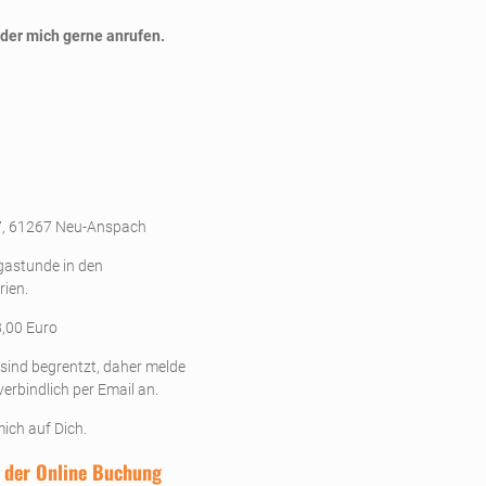
oder mich gerne anrufen.
7, 61267 Neu-Anspach
gastunde in den
ien.
8,00 Euro
 sind begrentzt, daher melde
 verbindlich per Email an.
mich auf Dich.
i der Online Buchung