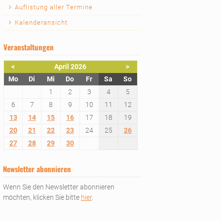
Auflistung aller Termine
Kalenderansicht
Veranstaltungen
<
April 2026
>
ntag
enstag
ttwoch
nnerstag
eitag
mstag
nntag
Mo
Di
Mi
Do
Fr
Sa
So
1
2
3
4
5
6
7
8
9
10
11
12
13
14
15
16
17
18
19
20
21
22
23
24
25
26
27
28
29
30
Newsletter abonnieren
Wenn Sie den Newsletter abonnieren
möchten, klicken Sie bitte
hier
.