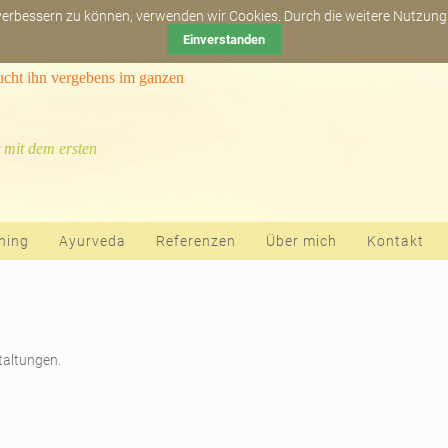
Newsletter abonn
 verbessern zu können, verwenden wir Cookies. Durch die weitere Nutzun
Einverstanden
sucht ihn vergebens im ganzen
 mit dem ersten
hing
Ayurveda
Referenzen
Über mich
Kontakt
staltungen.