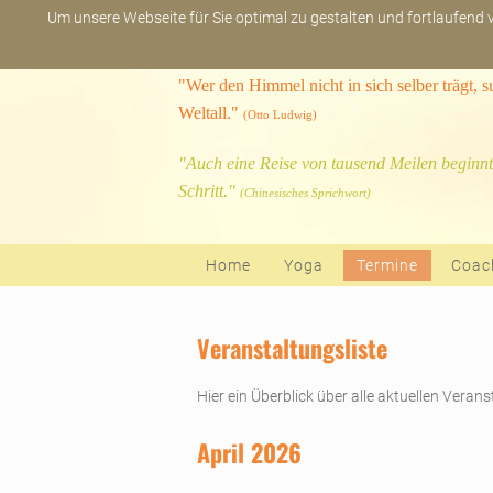
Um unsere Webseite für Sie optimal zu gestalten und fortlaufend
"Wer den Himmel nicht in sich selber trägt, 
Weltall."
(Otto Ludwig)
"Auch eine Reise von tausend Meilen beginnt
Schritt."
(Chinesisches Sprichwort)
Navigation überspringen
Home
Yoga
Termine
Coac
Veranstaltungsliste
Hier ein Überblick über alle aktuellen Veran
April 2026