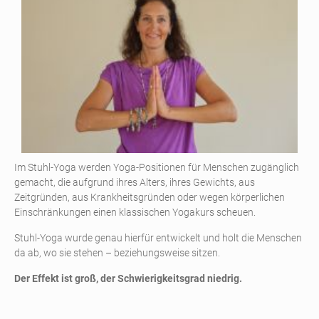
Im Stuhl-Yoga werden Yoga-Positionen für Menschen zugänglich
gemacht, die aufgrund ihres Alters, ihres Gewichts, aus
Zeitgründen, aus Krankheitsgründen oder wegen körperlichen
Einschränkungen einen klassischen Yogakurs scheuen.
Stuhl-Yoga wurde genau hierfür entwickelt und holt die Menschen
da ab, wo sie stehen – beziehungsweise sitzen.
Der Effekt ist groß, der Schwierigkeitsgrad niedrig.