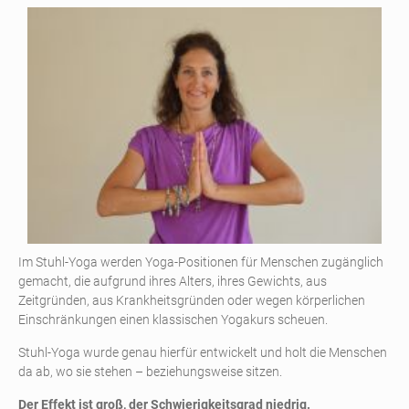
Im Stuhl-Yoga werden Yoga-Positionen für Menschen zugänglich
gemacht, die aufgrund ihres Alters, ihres Gewichts, aus
Zeitgründen, aus Krankheitsgründen oder wegen körperlichen
Einschränkungen einen klassischen Yogakurs scheuen.
Stuhl-Yoga wurde genau hierfür entwickelt und holt die Menschen
da ab, wo sie stehen – beziehungsweise sitzen.
Der Effekt ist groß, der Schwierigkeitsgrad niedrig.