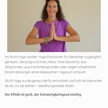
Im Stuhl-Yoga werden Yoga-Positionen für Menschen zugänglich
gemacht, die aufgrund ihres Alters, ihres Gewichts, aus
Zeitgründen, aus Krankheitsgründen oder wegen körperlichen
Einschränkungen einen klassischen Yogakurs scheuen.
Stuhl-Yoga wurde genau hierfür entwickelt und holt die Menschen
da ab, wo sie stehen – beziehungsweise sitzen.
Der Effekt ist groß, der Schwierigkeitsgrad niedrig.