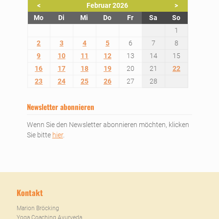
<
Februar 2026
>
ntag
enstag
ttwoch
nnerstag
eitag
mstag
nntag
Mo
Di
Mi
Do
Fr
Sa
So
1
2
3
4
5
6
7
8
9
10
11
12
13
14
15
16
17
18
19
20
21
22
23
24
25
26
27
28
Newsletter abonnieren
Wenn Sie den Newsletter abonnieren möchten, klicken
Sie bitte
hier
.
Kontakt
Marion Bröcking
Yoga Coaching Ayurveda