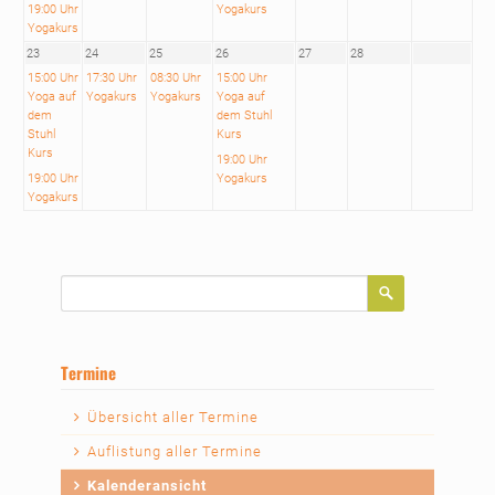
19:00 Uhr
Yogakurs
Yogakurs
23
24
25
26
27
28
15:00 Uhr
17:30 Uhr
08:30 Uhr
15:00 Uhr
Yoga auf
Yogakurs
Yogakurs
Yoga auf
dem
dem Stuhl
Stuhl
Kurs
Kurs
19:00 Uhr
19:00 Uhr
Yogakurs
Yogakurs
Suchbegriffe
Termine
Navigation
Übersicht aller Termine
überspringen
Auflistung aller Termine
Kalenderansicht