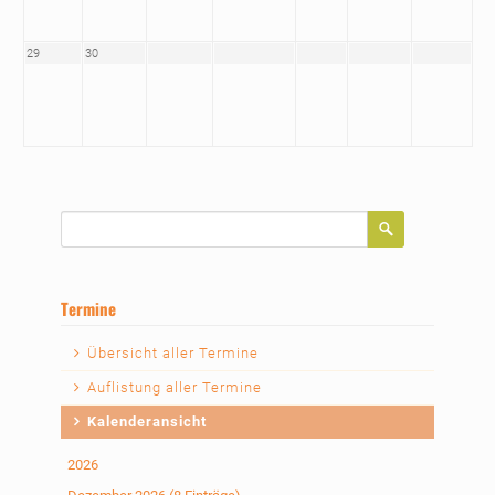
29
30
Suchbegriffe
Termine
Navigation
Übersicht aller Termine
überspringen
Auflistung aller Termine
Kalenderansicht
2026