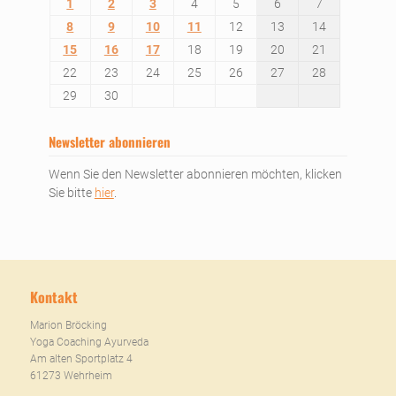
1
2
3
4
5
6
7
8
9
10
11
12
13
14
15
16
17
18
19
20
21
22
23
24
25
26
27
28
29
30
Newsletter abonnieren
Wenn Sie den Newsletter abonnieren möchten, klicken
Sie bitte
hier
.
Kontakt
Marion Bröcking
Yoga Coaching Ayurveda
Am alten Sportplatz 4
61273 Wehrheim