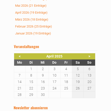
Mai 2026 (21 Einträge)
April 2026 (19 Einträge)
März 2026 (18 Einträge)
Februar 2026 (25 Einträge)
Januar 2026 (19 Einträge)
Veranstaltungen
<
April 2025
>
ntag
enstag
ttwoch
nnerstag
eitag
mstag
nntag
Mo
Di
Mi
Do
Fr
Sa
So
1
2
3
4
5
6
7
8
9
10
11
12
13
14
15
16
17
18
19
20
21
22
23
24
25
26
27
28
29
30
Newsletter abonnieren